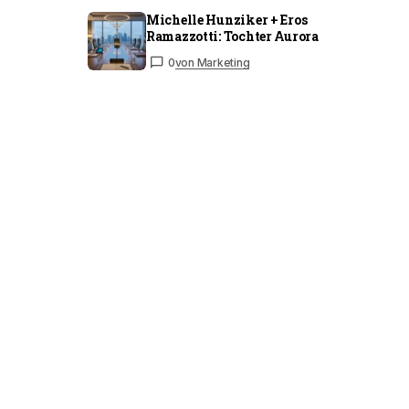
Michelle Hunziker + Eros
Ramazzotti: Tochter Aurora
0
von Marketing