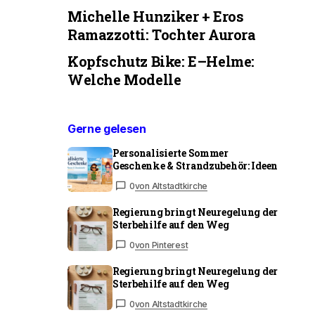
Michelle Hunziker + Eros
Ramazzotti: Tochter Aurora
Kopfschutz Bike: E–Helme:
Welche Modelle
Gerne gelesen
Personalisierte Sommer
Geschenke & Strandzubehör: Ideen
0
von Altstadtkirche
Regierung bringt Neuregelung der
Sterbehilfe auf den Weg
0
von Pinterest
Regierung bringt Neuregelung der
Sterbehilfe auf den Weg
0
von Altstadtkirche