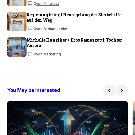
0
von Pinterest
Regierung bringt Neuregelung der Sterbehilfe
auf den Weg
0
von Altstadtkirche
Michelle Hunziker + Eros Ramazzotti: Tochter
Aurora
0
von Marketing
You May be Interested