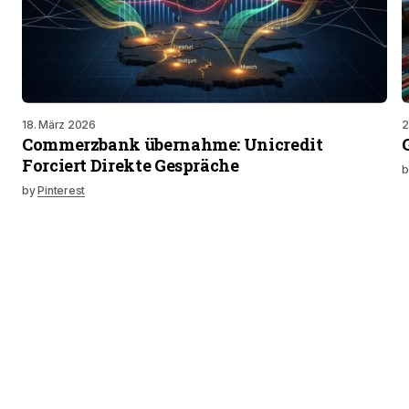
18. März 2026
2
Commerzbank übernahme: Unicredit
Forciert Direkte Gespräche
b
by
Pinterest