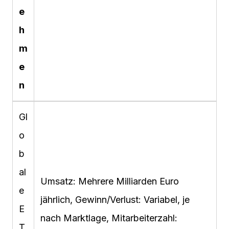
e
h
m
e
n
Gl
o
b
al
Umsatz: Mehrere Milliarden Euro
e
jährlich, Gewinn/Verlust: Variabel, je
E
nach Marktlage, Mitarbeiterzahl:
T