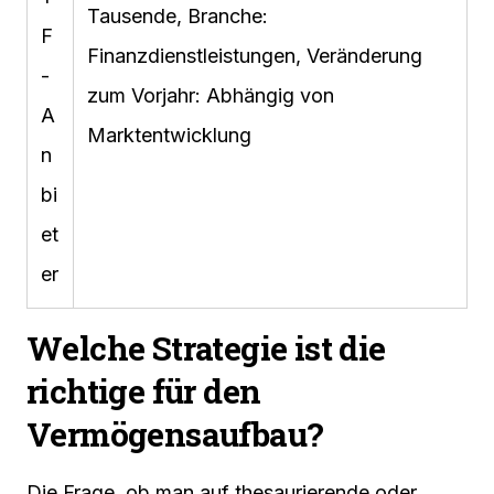
Tausende, Branche:
F
Finanzdienstleistungen, Veränderung
-
zum Vorjahr: Abhängig von
A
Marktentwicklung
n
bi
et
er
Welche Strategie ist die
richtige für den
Vermögensaufbau?
Die Frage, ob man auf thesaurierende oder