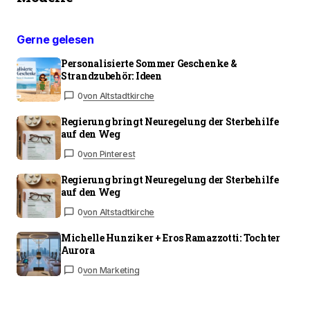
Gerne gelesen
Personalisierte Sommer Geschenke &
Strandzubehör: Ideen
0
von Altstadtkirche
Regierung bringt Neuregelung der Sterbehilfe
auf den Weg
0
von Pinterest
Regierung bringt Neuregelung der Sterbehilfe
auf den Weg
0
von Altstadtkirche
Michelle Hunziker + Eros Ramazzotti: Tochter
Aurora
0
von Marketing