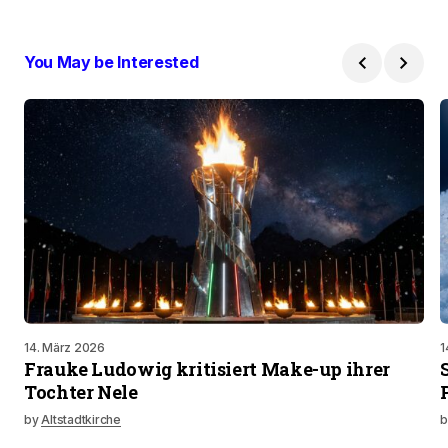
You May be Interested
14. März 2026
1
Frauke Ludowig kritisiert Make-up ihrer
Tochter Nele
by
Altstadtkirche
b