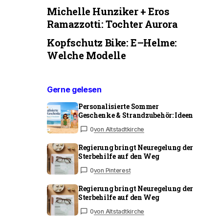
Michelle Hunziker + Eros
Ramazzotti: Tochter Aurora
Kopfschutz Bike: E–Helme:
Welche Modelle
Gerne gelesen
Personalisierte Sommer
Geschenke & Strandzubehör: Ideen
0
von Altstadtkirche
Regierung bringt Neuregelung der
Sterbehilfe auf den Weg
0
von Pinterest
Regierung bringt Neuregelung der
Sterbehilfe auf den Weg
0
von Altstadtkirche