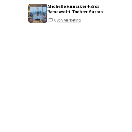
Michelle Hunziker + Eros
Ramazzotti: Tochter Aurora
0
von Marketing