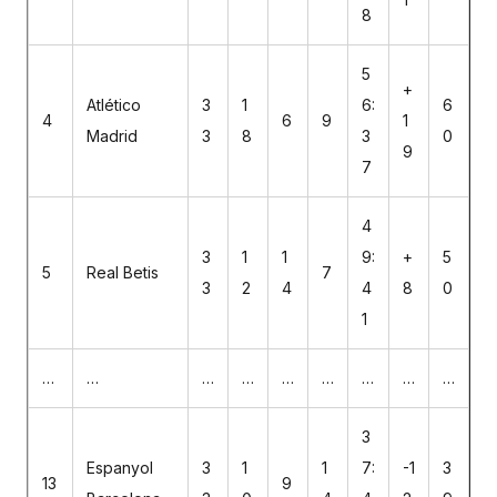
8
5
+
Atlético
3
1
6:
6
4
6
9
1
Madrid
3
8
3
0
9
7
4
3
1
1
9:
+
5
5
Real Betis
7
3
2
4
4
8
0
1
…
…
…
…
…
…
…
…
…
3
Espanyol
3
1
1
7:
-1
3
13
9