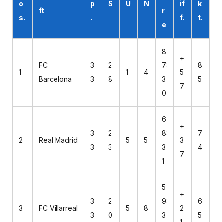
o
p
S
U
N
if
k
ft
r
s.
.
f.
t.
e
8
+
FC
3
2
7:
8
1
1
4
5
Barcelona
3
8
3
5
7
0
6
+
3
2
8:
7
2
Real Madrid
5
5
3
3
3
3
4
7
1
5
+
3
2
9:
6
3
FC Villarreal
5
8
2
3
0
3
5
1