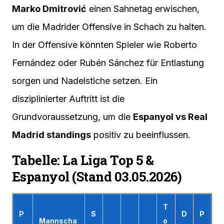
Marko Dmitrović
einen Sahnetag erwischen,
um die Madrider Offensive in Schach zu halten.
In der Offensive könnten Spieler wie Roberto
Fernández oder Rubén Sánchez für Entlastung
sorgen und Nadelstiche setzen. Ein
disziplinierter Auftritt ist die
Grundvoraussetzung, um die
Espanyol vs Real
Madrid standings
positiv zu beeinflussen.
Tabelle: La Liga Top 5 &
Espanyol (Stand 03.05.2026)
T
P
S
D
P
Mannscha
o