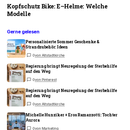
Kopfschutz Bike: E–Helme: Welche
Modelle
Gerne gelesen
Personalisierte Sommer Geschenke &
Strandzubehör: Ideen
0
von Altstadtkirche
Regierung bringt Neuregelung der Sterbehilfe
auf den Weg
0
von Pinterest
Regierung bringt Neuregelung der Sterbehilfe
auf den Weg
0
von Altstadtkirche
Michelle Hunziker + Eros Ramazzotti: Tochter
Aurora
0
von Marketing