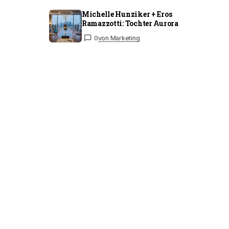
Michelle Hunziker + Eros
Ramazzotti: Tochter Aurora
0
von Marketing