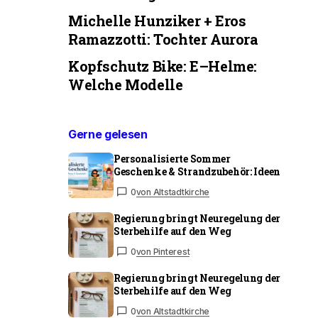
Michelle Hunziker + Eros
Ramazzotti: Tochter Aurora
Kopfschutz Bike: E–Helme:
Welche Modelle
Gerne gelesen
Personalisierte Sommer
Geschenke & Strandzubehör: Ideen
0
von Altstadtkirche
Regierung bringt Neuregelung der
Sterbehilfe auf den Weg
0
von Pinterest
Regierung bringt Neuregelung der
Sterbehilfe auf den Weg
0
von Altstadtkirche