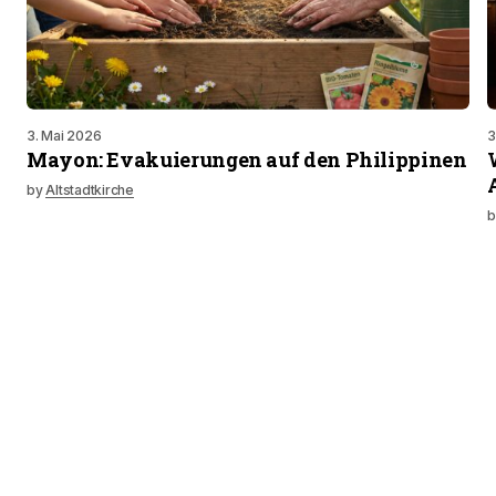
3. Mai 2026
3
Mayon: Evakuierungen auf den Philippinen
by
Altstadtkirche
b