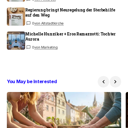
Regierung bringt Neuregelung der Sterbehilfe
auf den Weg
0
von Altstadtkirche
Michelle Hunziker + Eros Ramazzotti: Tochter
Aurora
0
von Marketing
You May be Interested