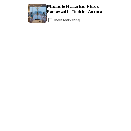
Michelle Hunziker + Eros
Ramazzotti: Tochter Aurora
0
von Marketing