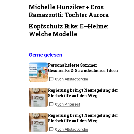
Michelle Hunziker + Eros
Ramazzotti: Tochter Aurora
Kopfschutz Bike: E–Helme:
Welche Modelle
Gerne gelesen
Personalisierte Sommer
Geschenke & Strandzubehör: Ideen
0
von Altstadtkirche
Regierung bringt Neuregelung der
Sterbehilfe auf den Weg
0
von Pinterest
Regierung bringt Neuregelung der
Sterbehilfe auf den Weg
0
von Altstadtkirche