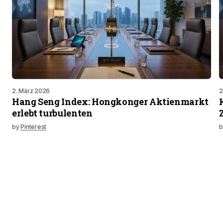
2. März 2026
2
Hang Seng Index: Hongkonger Aktienmarkt
erlebt turbulenten
by
Pinterest
b