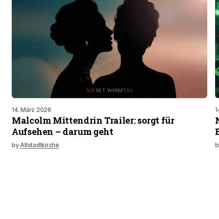
14. März 2026
1
Malcolm Mittendrin Trailer: sorgt für
Aufsehen – darum geht
by
Altstadtkirche
b