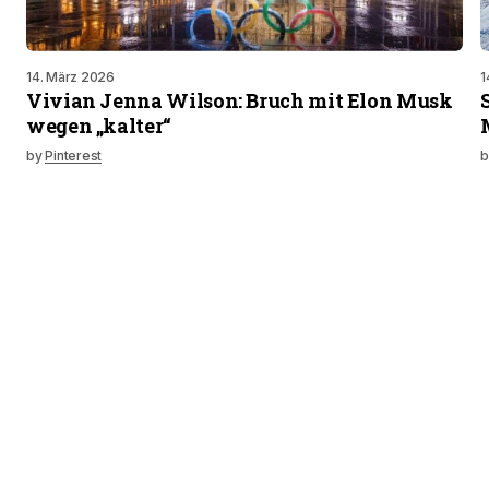
14. März 2026
1
Vivian Jenna Wilson: Bruch mit Elon Musk
wegen „kalter“
by
Pinterest
b