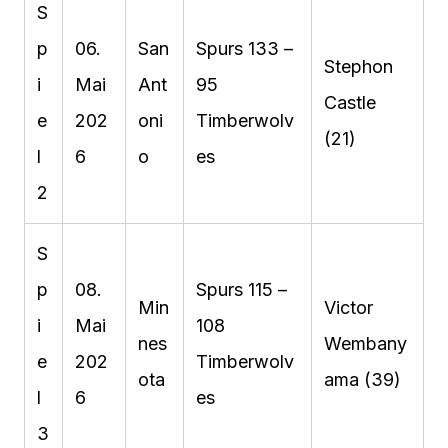
S
p
06.
San
Spurs 133 –
Stephon
i
Mai
Ant
95
Castle
e
202
oni
Timberwolv
(21)
l
6
o
es
2
S
p
08.
Spurs 115 –
Min
Victor
i
Mai
108
nes
Wembany
e
202
Timberwolv
ota
ama (39)
l
6
es
3