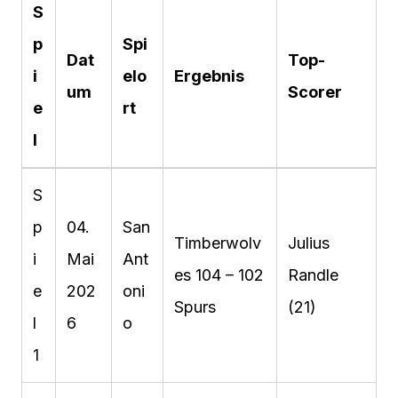
S
p
Spi
Dat
Top-
i
elo
Ergebnis
um
Scorer
e
rt
l
S
p
04.
San
Timberwolv
Julius
i
Mai
Ant
es 104 – 102
Randle
e
202
oni
Spurs
(21)
l
6
o
1