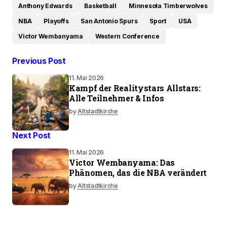
Anthony Edwards
Basketball
Minnesota Timberwolves
NBA
Playoffs
San Antonio Spurs
Sport
USA
Victor Wembanyama
Western Conference
Previous Post
11. Mai 2026
Kampf der Realitystars Allstars:
Alle Teilnehmer & Infos
by
Altstadtkirche
Next Post
11. Mai 2026
Victor Wembanyama: Das
Phänomen, das die NBA verändert
by
Altstadtkirche