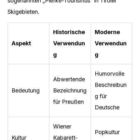
sogenannten „Piefke-Tourismus“ in Tiroler
Skigebieten.
Historische
Moderne
Aspekt
Verwendun
Verwendun
g
g
Humorvolle
Abwertende
Beschreibun
Bedeutung
Bezeichnung
g für
für Preußen
Deutsche
Wiener
Popkultur
Kultur
Kabarett-