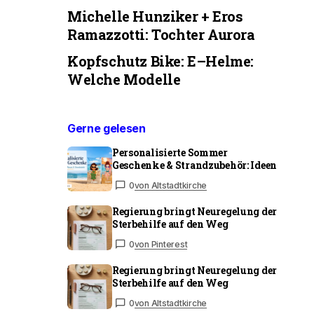
Michelle Hunziker + Eros
Ramazzotti: Tochter Aurora
Kopfschutz Bike: E–Helme:
Welche Modelle
Gerne gelesen
Personalisierte Sommer
Geschenke & Strandzubehör: Ideen
0
von Altstadtkirche
Regierung bringt Neuregelung der
Sterbehilfe auf den Weg
0
von Pinterest
Regierung bringt Neuregelung der
Sterbehilfe auf den Weg
0
von Altstadtkirche