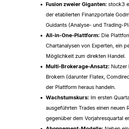
Fusion zweier Giganten:
stock3 e
der etablierten Finanzportale Godm
Guidants (Analyse- und Trading-Pl
All-in-One-Plattform:
Die Plattfor
Chartanalysen von Experten, ein pe
Möglichkeit zum direkten Handel.
Multi-Brokerage-Ansatz:
Nutzer 
Brokern (darunter Flatex, Comdire
der Plattform heraus handeln.
Wachstumskurs:
Im ersten Quarta
ausgeführten Trades einen neuen
gegenüber dem Vorjahresquartal en
Abonnement-Modelle:
Neben eine