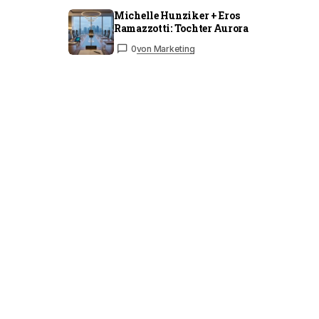
Michelle Hunziker + Eros
Ramazzotti: Tochter Aurora
0
von Marketing