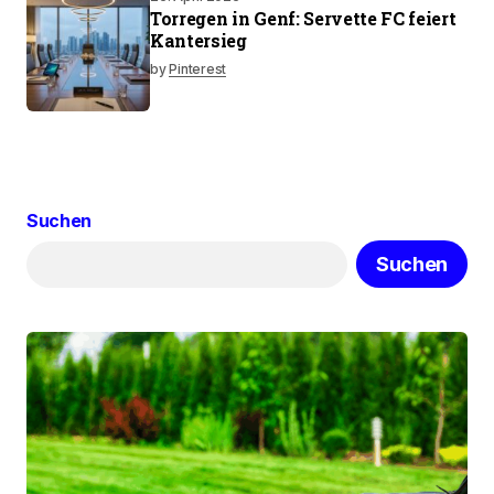
Torregen in Genf: Servette FC feiert
Kantersieg
by
Pinterest
Suchen
Suchen