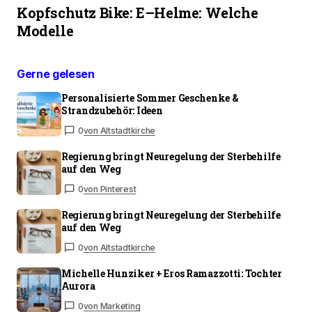
Kopfschutz Bike: E–Helme: Welche
Modelle
Gerne gelesen
Personalisierte Sommer Geschenke &
Strandzubehör: Ideen
0
von Altstadtkirche
Regierung bringt Neuregelung der Sterbehilfe
auf den Weg
0
von Pinterest
Regierung bringt Neuregelung der Sterbehilfe
auf den Weg
0
von Altstadtkirche
Michelle Hunziker + Eros Ramazzotti: Tochter
Aurora
0
von Marketing