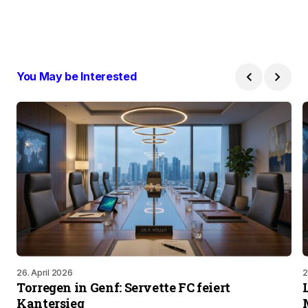
You May be Interested
26. April 2026
2
Torregen in Genf: Servette FC feiert
Kantersieg