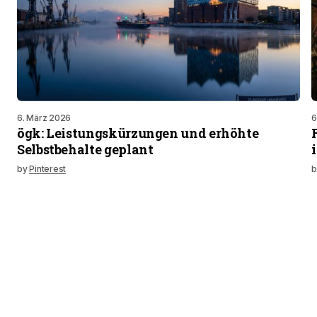
6. März 2026
6
ögk: Leistungskürzungen und erhöhte
Selbstbehalte geplant
by
Pinterest
b