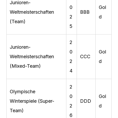
Junioren-
0
Gol
Weltmeisterschaften
BBB
2
d
(Team)
5
2
Junioren-
0
Gol
Weltmeisterschaften
CCC
2
d
(Mixed-Team)
4
2
Olympische
0
Gol
Winterspiele (Super-
DDD
2
d
Team)
6