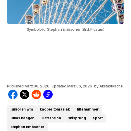
Symbolbild: Stephan Embacher (Bild: Picsum)
Published:
März 06, 2026
Updated:
März 06, 2026
by
Altstadtkirche
junioren wm
kacper tomasiak
lillehammer
lukas haagen
Österreich
skisprung
Sport
stephan embacher