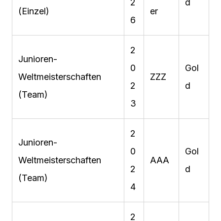
2
d
(Einzel)
er
6
2
Junioren-
0
Gol
Weltmeisterschaften
ZZZ
2
d
(Team)
3
2
Junioren-
0
Gol
Weltmeisterschaften
AAA
2
d
(Team)
4
2