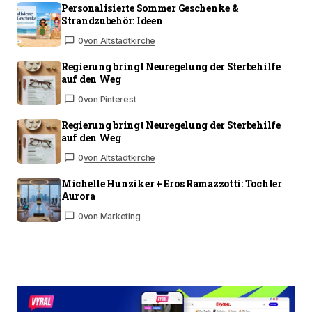
Personalisierte Sommer Geschenke &
Strandzubehör: Ideen
0
von Altstadtkirche
Regierung bringt Neuregelung der Sterbehilfe
auf den Weg
0
von Pinterest
Regierung bringt Neuregelung der Sterbehilfe
auf den Weg
0
von Altstadtkirche
Michelle Hunziker + Eros Ramazzotti: Tochter
Aurora
0
von Marketing