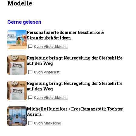
Modelle
Gerne gelesen
Personalisierte Sommer Geschenke &
Strandzubehör: Ideen
0
von Altstadtkirche
Regierung bringt Neuregelung der Sterbehilfe
auf den Weg
0
von Pinterest
Regierung bringt Neuregelung der Sterbehilfe
auf den Weg
0
von Altstadtkirche
Michelle Hunziker + Eros Ramazzotti: Tochter
Aurora
0
von Marketing