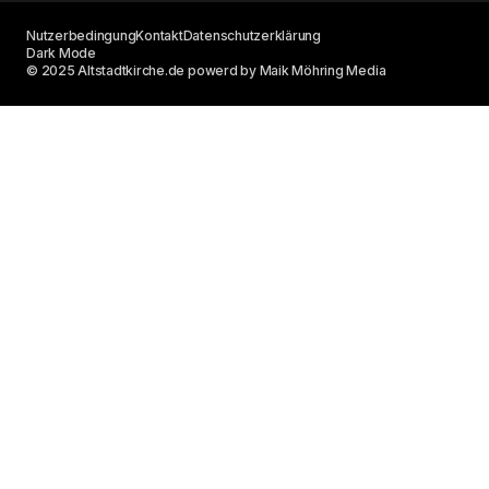
Nutzerbedingung
Kontakt
Datenschutzerklärung
Dark Mode
© 2025 Altstadtkirche.de powerd by Maik Möhring Media