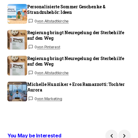
Personalisierte Sommer Geschenke &
Strandzubehör: Ideen
0
von Altstadtkirche
Regierung bringt Neuregelung der Sterbehilfe
auf den Weg
0
von Pinterest
Regierung bringt Neuregelung der Sterbehilfe
auf den Weg
0
von Altstadtkirche
Michelle Hunziker + Eros Ramazzotti: Tochter
Aurora
0
von Marketing
You May be Interested