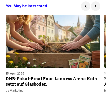
You May be Interested
15. April 2026
1
DHB-Pokal-Final Four: Lanxess Arena Köln
setzt auf Glasboden
by
Marketing
b