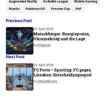
Augmented Reality
Go Battle League
Mobile Gaming
Niantic
Pokémon GO
Preview Cup
PvP
Previous Post
22. April 2026
Maischberger: Energiepreise,
Ukrainekrieg und die Lage
by
Pinterest
Next Post
22. April 2026
FC Porto – Sporting: FC gegen
Lissabon: Entscheidungsspiel
by
Altstadtkirche