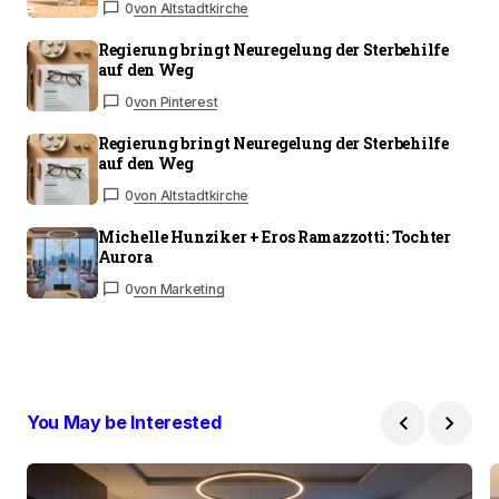
0
von Altstadtkirche
Regierung bringt Neuregelung der Sterbehilfe
auf den Weg
0
von Pinterest
Regierung bringt Neuregelung der Sterbehilfe
auf den Weg
0
von Altstadtkirche
Michelle Hunziker + Eros Ramazzotti: Tochter
Aurora
0
von Marketing
You May be Interested