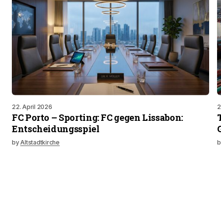
22. April 2026
2
FC Porto – Sporting: FC gegen Lissabon:
Entscheidungsspiel
by
Altstadtkirche
b