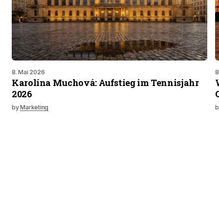
8. Mai 2026
8
Karolína Muchová: Aufstieg im Tennisjahr
2026
by
Marketing
b