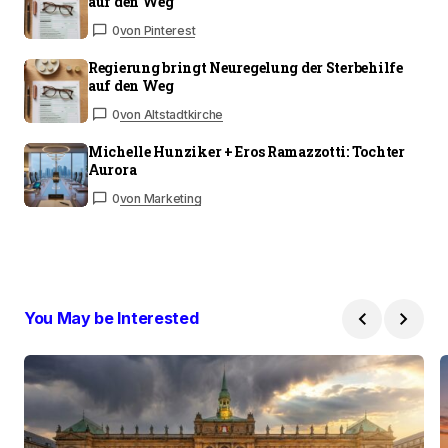
auf den Weg
0
von Pinterest
Regierung bringt Neuregelung der Sterbehilfe
auf den Weg
0
von Altstadtkirche
Michelle Hunziker + Eros Ramazzotti: Tochter
Aurora
0
von Marketing
You May be Interested