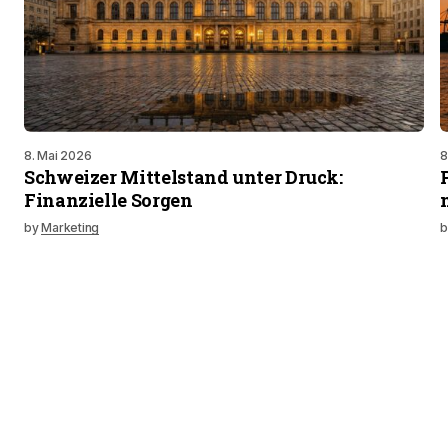
8. Mai 2026
8
Schweizer Mittelstand unter Druck:
Finanzielle Sorgen
by
Marketing
b