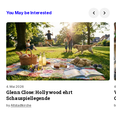
You May be Interested
4. Mai 2026
4
Glenn Close: Hollywood ehrt
Schauspiellegende
by
Altstadtkirche
b