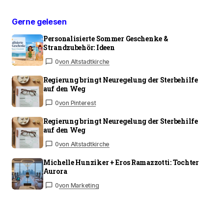
Gerne gelesen
Personalisierte Sommer Geschenke &
Strandzubehör: Ideen
0
von Altstadtkirche
Regierung bringt Neuregelung der Sterbehilfe
auf den Weg
0
von Pinterest
Regierung bringt Neuregelung der Sterbehilfe
auf den Weg
0
von Altstadtkirche
Michelle Hunziker + Eros Ramazzotti: Tochter
Aurora
0
von Marketing