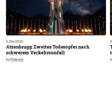
5. Mai 2026
5
Atzenbrugg: Zweites Todesopfer nach
schwerem Verkehrsunfall
by
Pinterest
b