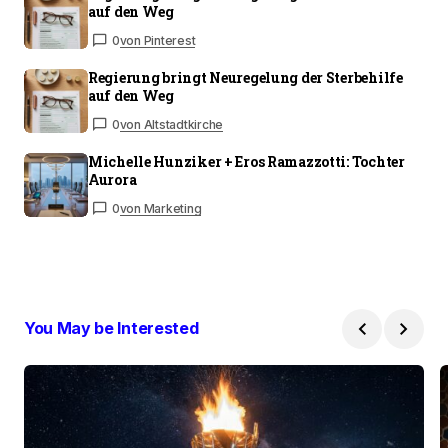
auf den Weg
0
von Pinterest
Regierung bringt Neuregelung der Sterbehilfe
auf den Weg
0
von Altstadtkirche
Michelle Hunziker + Eros Ramazzotti: Tochter
Aurora
0
von Marketing
You May be Interested