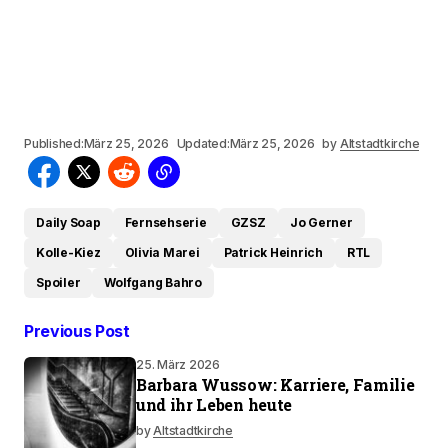
Published:
März 25, 2026
Updated:
März 25, 2026
by
Altstadtkirche
Daily Soap
Fernsehserie
GZSZ
Jo Gerner
Kolle-Kiez
Olivia Marei
Patrick Heinrich
RTL
Spoiler
Wolfgang Bahro
Previous Post
25. März 2026
Barbara Wussow: Karriere, Familie
und ihr Leben heute
by
Altstadtkirche