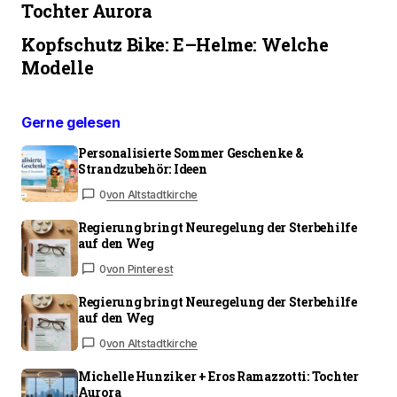
Tochter Aurora
Kopfschutz Bike: E–Helme: Welche
Modelle
Gerne gelesen
Personalisierte Sommer Geschenke &
Strandzubehör: Ideen
0
von Altstadtkirche
Regierung bringt Neuregelung der Sterbehilfe
auf den Weg
0
von Pinterest
Regierung bringt Neuregelung der Sterbehilfe
auf den Weg
0
von Altstadtkirche
Michelle Hunziker + Eros Ramazzotti: Tochter
Aurora