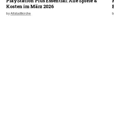
PlayStation Plus Essential: Alle Spiele &
Kosten im März 2026
by
Altstadtkirche
b