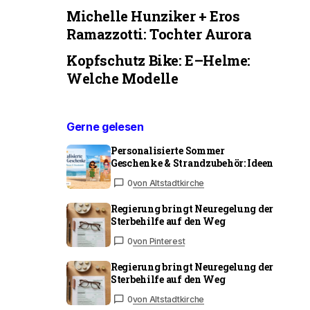
Michelle Hunziker + Eros
Ramazzotti: Tochter Aurora
Kopfschutz Bike: E–Helme:
Welche Modelle
Gerne gelesen
Personalisierte Sommer
Geschenke & Strandzubehör: Ideen
0
von Altstadtkirche
Regierung bringt Neuregelung der
Sterbehilfe auf den Weg
0
von Pinterest
Regierung bringt Neuregelung der
Sterbehilfe auf den Weg
0
von Altstadtkirche