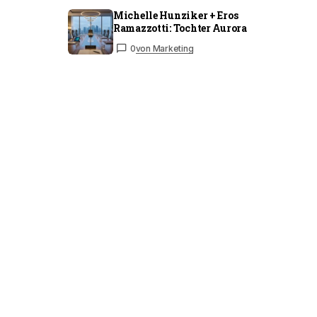
Michelle Hunziker + Eros
Ramazzotti: Tochter Aurora
0
von Marketing