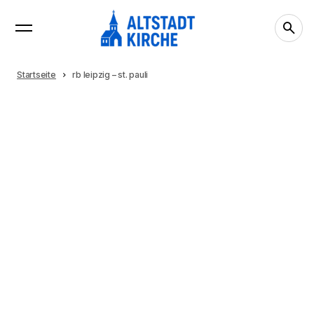
Startseite
rb leipzig – st. pauli