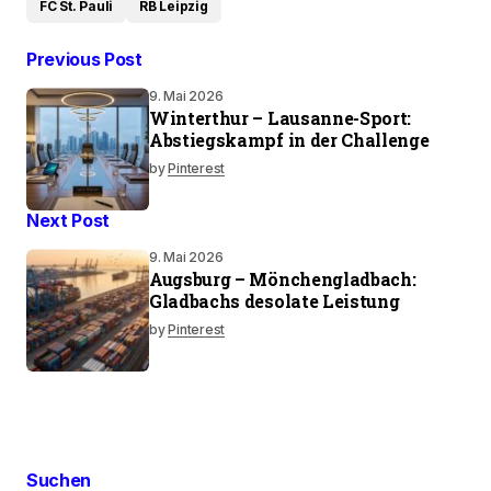
FC St. Pauli
RB Leipzig
Previous Post
9. Mai 2026
Winterthur – Lausanne-Sport:
Abstiegskampf in der Challenge
by
Pinterest
Next Post
9. Mai 2026
Augsburg – Mönchengladbach:
Gladbachs desolate Leistung
by
Pinterest
Suchen