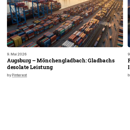
9. Mai 2026
9
Augsburg – Mönchengladbach: Gladbachs
desolate Leistung
by
Pinterest
b