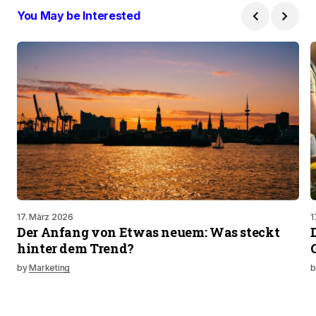
You May be Interested
17. März 2026
1
Der Anfang von Etwas neuem: Was steckt
hinter dem Trend?
by
Marketing
b