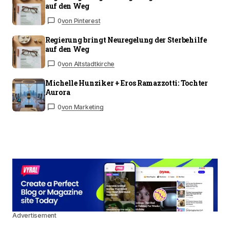
auf den Weg
0
von Pinterest
Regierung bringt Neuregelung der Sterbehilfe
auf den Weg
0
von Altstadtkirche
Michelle Hunziker + Eros Ramazzotti: Tochter
Aurora
0
von Marketing
Advertisement