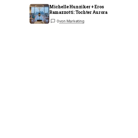
Michelle Hunziker + Eros
Ramazzotti: Tochter Aurora
0
von Marketing