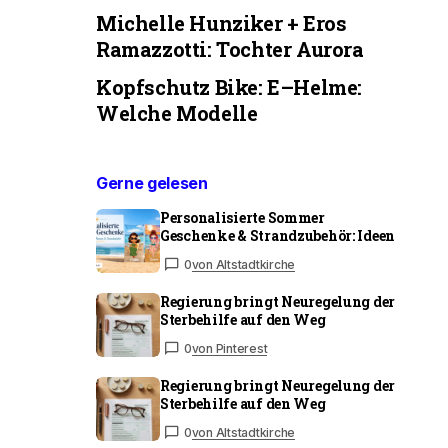
Michelle Hunziker + Eros
Ramazzotti: Tochter Aurora
Kopfschutz Bike: E–Helme:
Welche Modelle
Gerne gelesen
Personalisierte Sommer
Geschenke & Strandzubehör: Ideen
0
von Altstadtkirche
Regierung bringt Neuregelung der
Sterbehilfe auf den Weg
0
von Pinterest
Regierung bringt Neuregelung der
Sterbehilfe auf den Weg
0
von Altstadtkirche