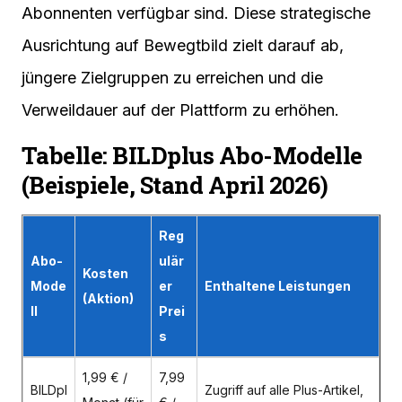
Abonnenten verfügbar sind. Diese strategische
Ausrichtung auf Bewegtbild zielt darauf ab,
jüngere Zielgruppen zu erreichen und die
Verweildauer auf der Plattform zu erhöhen.
Tabelle: BILDplus Abo-Modelle
(Beispiele, Stand April 2026)
Reg
Abo-
ulär
Kosten
Mode
er
Enthaltene Leistungen
(Aktion)
ll
Prei
s
1,99 € /
7,99
BILDpl
Zugriff auf alle Plus-Artikel,