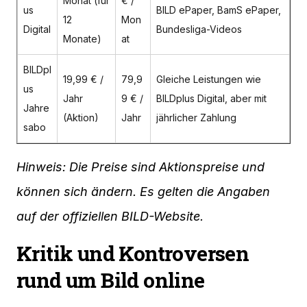
Monat (für
€ /
us
BILD ePaper, BamS ePaper,
12
Mon
Digital
Bundesliga-Videos
Monate)
at
BILDpl
19,99 € /
79,9
Gleiche Leistungen wie
us
Jahr
9 € /
BILDplus Digital, aber mit
Jahre
(Aktion)
Jahr
jährlicher Zahlung
sabo
Hinweis: Die Preise sind Aktionspreise und
können sich ändern. Es gelten die Angaben
auf der offiziellen BILD-Website.
Kritik und Kontroversen
rund um Bild online