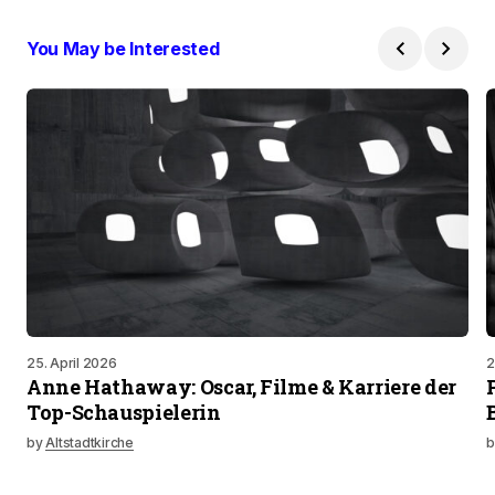
You May be Interested
25. April 2026
2
Anne Hathaway: Oscar, Filme & Karriere der
Top-Schauspielerin
by
Altstadtkirche
b