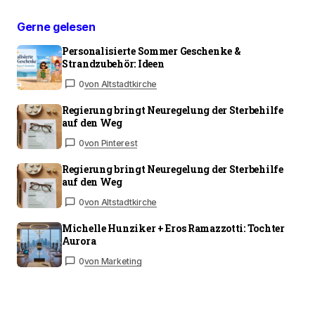
Gerne gelesen
Personalisierte Sommer Geschenke &
Strandzubehör: Ideen
0
von Altstadtkirche
Regierung bringt Neuregelung der Sterbehilfe
auf den Weg
0
von Pinterest
Regierung bringt Neuregelung der Sterbehilfe
auf den Weg
0
von Altstadtkirche
Michelle Hunziker + Eros Ramazzotti: Tochter
Aurora
0
von Marketing