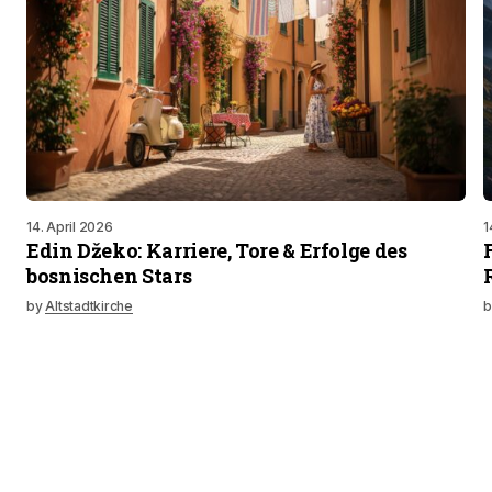
14. April 2026
1
Edin Džeko: Karriere, Tore & Erfolge des
bosnischen Stars
by
Altstadtkirche
b