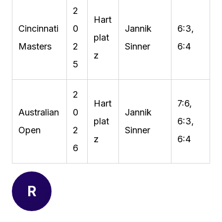
2
Hart
Cincinnati
0
Jannik
6:3,
plat
Masters
2
Sinner
6:4
z
5
2
Hart
7:6,
Australian
0
Jannik
plat
6:3,
Open
2
Sinner
z
6:4
6
R