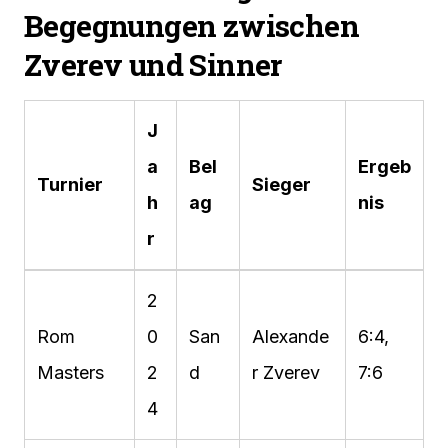
Begegnungen zwischen
Zverev und Sinner
J
a
Bel
Ergeb
Turnier
Sieger
h
ag
nis
r
2
Rom
0
San
Alexande
6:4,
Masters
2
d
r Zverev
7:6
4