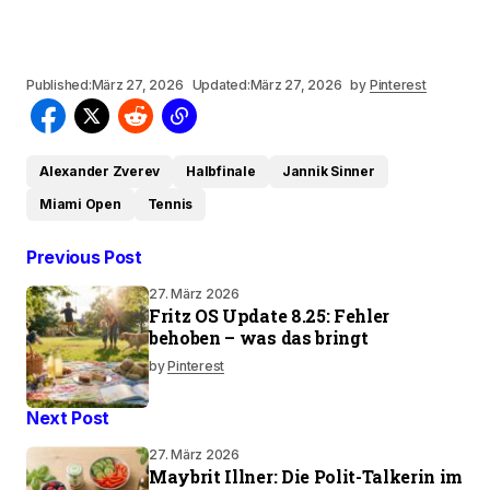
Published:
März 27, 2026
Updated:
März 27, 2026
by
Pinterest
Alexander Zverev
Halbfinale
Jannik Sinner
Miami Open
Tennis
Previous Post
27. März 2026
Fritz OS Update 8.25: Fehler
behoben – was das bringt
by
Pinterest
Next Post
27. März 2026
Maybrit Illner: Die Polit-Talkerin im