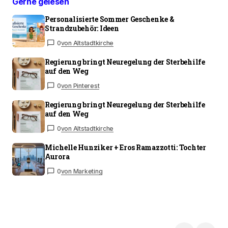
Gerne gelesen
Personalisierte Sommer Geschenke &
Strandzubehör: Ideen
0
von Altstadtkirche
Regierung bringt Neuregelung der Sterbehilfe
auf den Weg
0
von Pinterest
Regierung bringt Neuregelung der Sterbehilfe
auf den Weg
0
von Altstadtkirche
Michelle Hunziker + Eros Ramazzotti: Tochter
Aurora
0
von Marketing