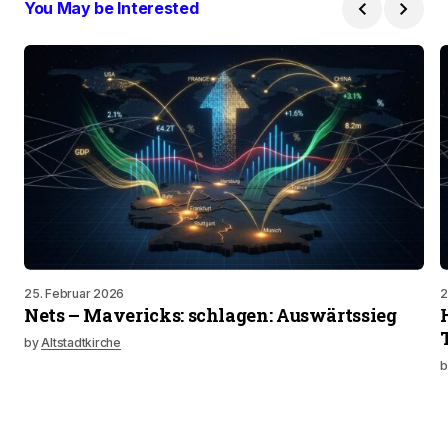
You May be Interested
25. Februar 2026
2
Nets – Mavericks: schlagen: Auswärtssieg
by
Altstadtkirche
b