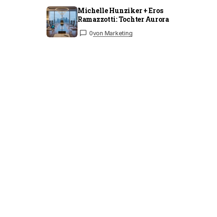
Michelle Hunziker + Eros
Ramazzotti: Tochter Aurora
0
von Marketing