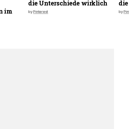
die Unterschiede wirklich
die
n im
by
Pinterest
by
Pin