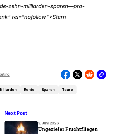
de-zehn-milliarden-sparen—pro-
ank“ rel=“nofollow“>Stern
eting
illiarden
Rente
Sparen
Teure
Next Post
3. Juni 2026
Ungeziefer Fruchtfliegen