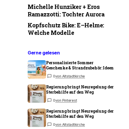
Michelle Hunziker + Eros
Ramazzotti: Tochter Aurora
Kopfschutz Bike: E–Helme:
Welche Modelle
Gerne gelesen
Personalisierte Sommer
Geschenke & Strandzubehör: Ideen
0
von Altstadtkirche
Regierung bringt Neuregelung der
Sterbehilfe auf den Weg
0
von Pinterest
Regierung bringt Neuregelung der
Sterbehilfe auf den Weg
0
von Altstadtkirche