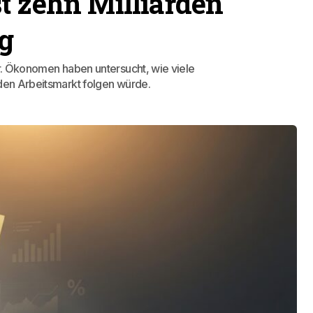
t zehn Milliarden
g
er. Ökonomen haben untersucht, wie viele
 den Arbeitsmarkt folgen würde.