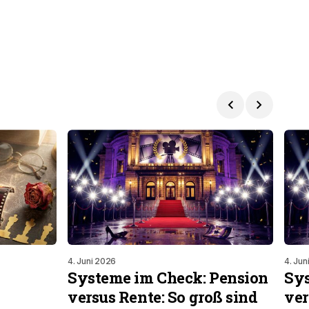
4. Juni 2026
4. Jun
Systeme im Check: Pension
Sys
versus Rente: So groß sind
ver