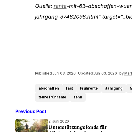
Quelle:
rente
-mit-63–abschaffen-wuer
jahrgang-37482098.html“ target=“_bl
Published:
Juni 03, 2026
Updated:
Juni 03, 2026
by
Mark
abschaffen
fast
Frührente
Jahrgang
M
teure frührente
zehn
Previous Post
2. Juni 2026
Unterstützungsfonds für