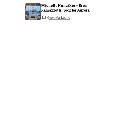
Michelle Hunziker + Eros
Ramazzotti: Tochter Aurora
0
von Marketing