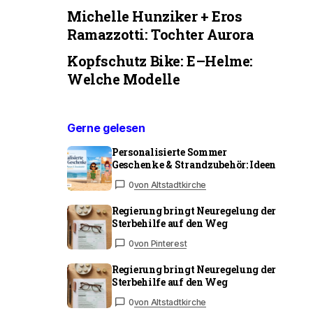
Michelle Hunziker + Eros
Ramazzotti: Tochter Aurora
Kopfschutz Bike: E–Helme:
Welche Modelle
Gerne gelesen
Personalisierte Sommer
Geschenke & Strandzubehör: Ideen
0
von Altstadtkirche
Regierung bringt Neuregelung der
Sterbehilfe auf den Weg
0
von Pinterest
Regierung bringt Neuregelung der
Sterbehilfe auf den Weg
0
von Altstadtkirche