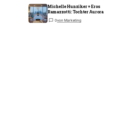
Michelle Hunziker + Eros
Ramazzotti: Tochter Aurora
0
von Marketing