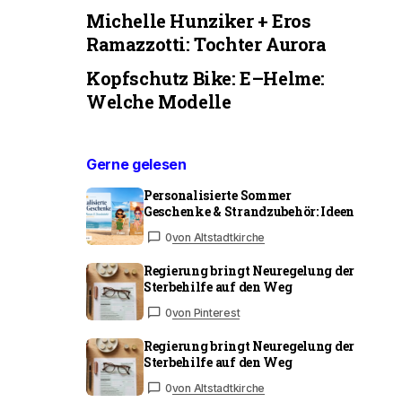
Michelle Hunziker + Eros
Ramazzotti: Tochter Aurora
Kopfschutz Bike: E–Helme:
Welche Modelle
Gerne gelesen
Personalisierte Sommer
Geschenke & Strandzubehör: Ideen
0
von Altstadtkirche
Regierung bringt Neuregelung der
Sterbehilfe auf den Weg
0
von Pinterest
Regierung bringt Neuregelung der
Sterbehilfe auf den Weg
0
von Altstadtkirche