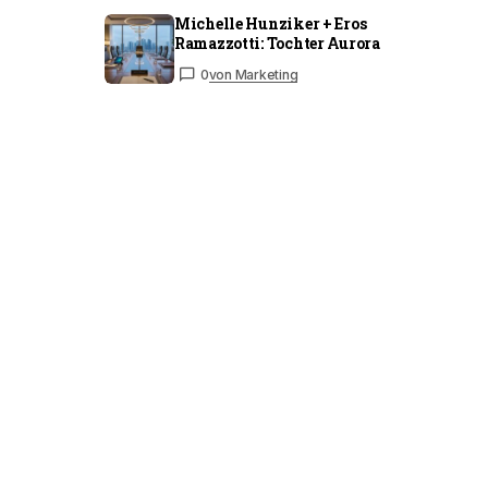
Michelle Hunziker + Eros
Ramazzotti: Tochter Aurora
0
von Marketing