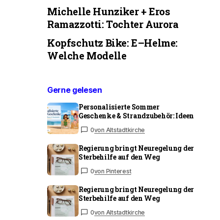
Michelle Hunziker + Eros
Ramazzotti: Tochter Aurora
Kopfschutz Bike: E–Helme:
Welche Modelle
Gerne gelesen
Personalisierte Sommer
Geschenke & Strandzubehör: Ideen
0
von Altstadtkirche
Regierung bringt Neuregelung der
Sterbehilfe auf den Weg
0
von Pinterest
Regierung bringt Neuregelung der
Sterbehilfe auf den Weg
0
von Altstadtkirche