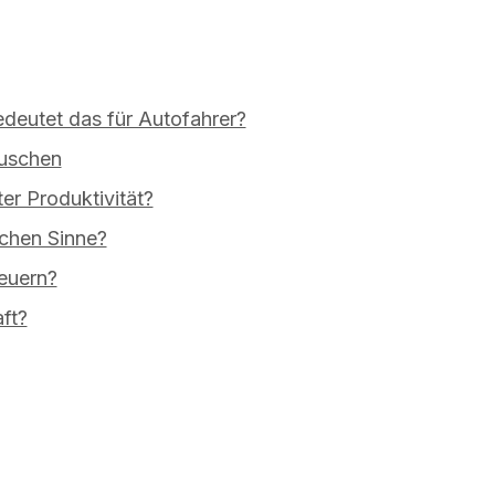
deutet das für Autofahrer?
äuschen
er Produktivität?
ichen Sinne?
euern?
ft?