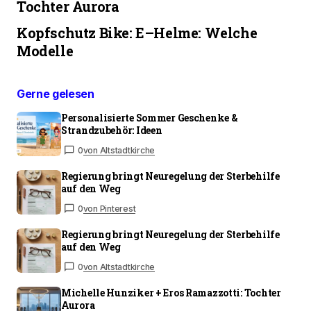
Tochter Aurora
Kopfschutz Bike: E–Helme: Welche
Modelle
Gerne gelesen
Personalisierte Sommer Geschenke &
Strandzubehör: Ideen
0
von Altstadtkirche
Regierung bringt Neuregelung der Sterbehilfe
auf den Weg
0
von Pinterest
Regierung bringt Neuregelung der Sterbehilfe
auf den Weg
0
von Altstadtkirche
Michelle Hunziker + Eros Ramazzotti: Tochter
Aurora