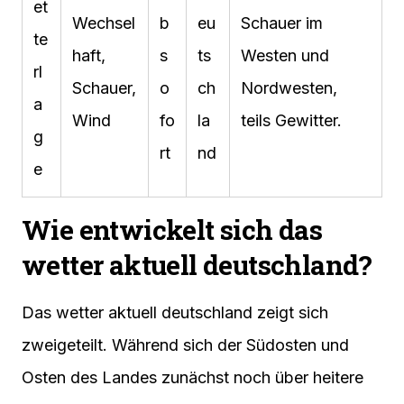
et
Wechsel
b
eu
Schauer im
te
haft,
s
ts
Westen und
rl
Schauer,
o
ch
Nordwesten,
a
Wind
fo
la
teils Gewitter.
g
rt
nd
e
Wie entwickelt sich das
wetter aktuell deutschland?
Das wetter aktuell deutschland zeigt sich
zweigeteilt. Während sich der Südosten und
Osten des Landes zunächst noch über heitere