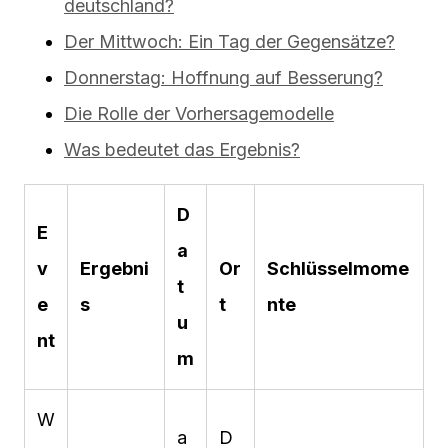
deutschland?
Der Mittwoch: Ein Tag der Gegensätze?
Donnerstag: Hoffnung auf Besserung?
Die Rolle der Vorhersagemodelle
Was bedeutet das Ergebnis?
D
E
a
v
Ergebni
Or
Schlüsselmome
t
e
s
t
nte
u
nt
m
W
a
D