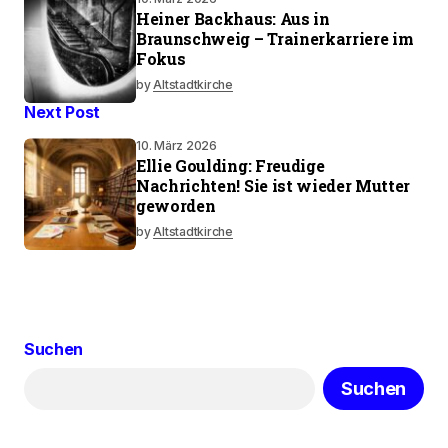
Heiner Backhaus: Aus in
Braunschweig – Trainerkarriere im
Fokus
by
Altstadtkirche
Next Post
10. März 2026
Ellie Goulding: Freudige
Nachrichten! Sie ist wieder Mutter
geworden
by
Altstadtkirche
Suchen
Suchen