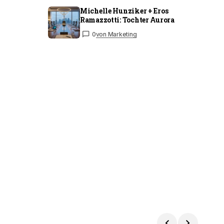
Michelle Hunziker + Eros
Ramazzotti: Tochter Aurora
0
von Marketing