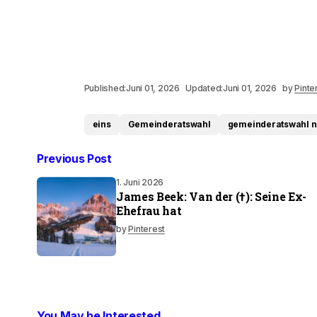
Published:
Juni 01, 2026
Updated:
Juni 01, 2026
by
Pinte
eins
Gemeinderatswahl
gemeinderatswahl n
Previous Post
1. Juni 2026
James Beek: Van der (†): Seine Ex-
Ehefrau hat
by
Pinterest
You May be Interested