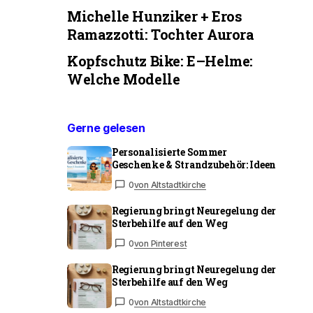
Michelle Hunziker + Eros
Ramazzotti: Tochter Aurora
Kopfschutz Bike: E–Helme:
Welche Modelle
Gerne gelesen
Personalisierte Sommer
Geschenke & Strandzubehör: Ideen
0
von Altstadtkirche
Regierung bringt Neuregelung der
Sterbehilfe auf den Weg
0
von Pinterest
Regierung bringt Neuregelung der
Sterbehilfe auf den Weg
0
von Altstadtkirche