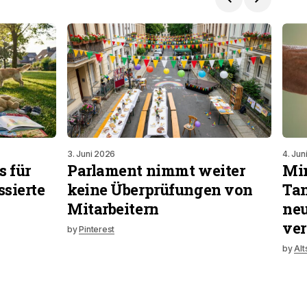
3. Juni 2026
4. Jun
 für
Parlament nimmt weiter
Min
ssierte
keine Überprüfungen von
Tan
Mitarbeitern
neu
ver
by
Pinterest
by
Alt