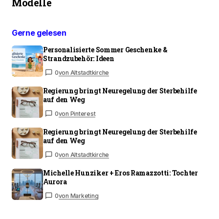
Modelle
Gerne gelesen
Personalisierte Sommer Geschenke &
Strandzubehör: Ideen
0
von Altstadtkirche
Regierung bringt Neuregelung der Sterbehilfe
auf den Weg
0
von Pinterest
Regierung bringt Neuregelung der Sterbehilfe
auf den Weg
0
von Altstadtkirche
Michelle Hunziker + Eros Ramazzotti: Tochter
Aurora
0
von Marketing