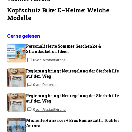
Kopfschutz Bike: E–Helme: Welche
Modelle
Gerne gelesen
Personalisierte Sommer Geschenke &
Strandzubehör: Ideen
0
von Altstadtkirche
Regierung bringt Neuregelung der Sterbehilfe
auf den Weg
0
von Pinterest
Regierung bringt Neuregelung der Sterbehilfe
auf den Weg
0
von Altstadtkirche
Michelle Hunziker + Eros Ramazzotti: Tochter
Aurora