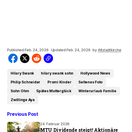
Published:
Feb. 24, 2026
Updated:
Feb. 24, 2026
by
Altstadtkirche
Hilary Swank
hilary swank sohn
Hollywood News
Philip Schneider
Promi Kinder
Seltenes Foto
Sohn Ohm
Spätes Mutterglück
Winterurlaub Familie
Zwillinge Aya
Previous Post
24. Februar 2026
MTU Dividende steigt! Aktionäre