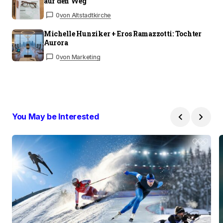
auf den Weg
0
von Altstadtkirche
Michelle Hunziker + Eros Ramazzotti: Tochter
Aurora
0
von Marketing
You May be Interested