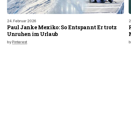
24. Februar 2026
2
Paul Janke Mexiko: So Entspannt Er trotz
Unruhen im Urlaub
by
Pinterest
b