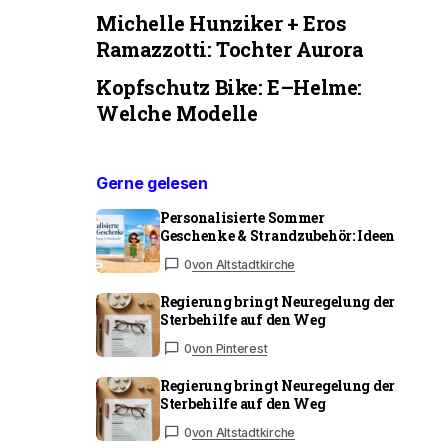
Michelle Hunziker + Eros
Ramazzotti: Tochter Aurora
Kopfschutz Bike: E–Helme:
Welche Modelle
Gerne gelesen
Personalisierte Sommer
Geschenke & Strandzubehör: Ideen
0
von Altstadtkirche
Regierung bringt Neuregelung der
Sterbehilfe auf den Weg
0
von Pinterest
Regierung bringt Neuregelung der
Sterbehilfe auf den Weg
0
von Altstadtkirche