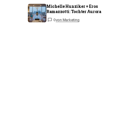
Michelle Hunziker + Eros
Ramazzotti: Tochter Aurora
0
von Marketing