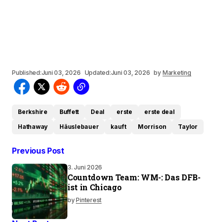
Published:
Juni 03, 2026
Updated:
Juni 03, 2026
by
Marketing
Berkshire
Buffett
Deal
erste
erste deal
Hathaway
Häuslebauer
kauft
Morrison
Taylor
Previous Post
3. Juni 2026
Countdown Team: WM-: Das DFB-
ist in Chicago
by
Pinterest