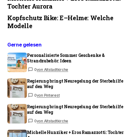
Tochter Aurora
Kopfschutz Bike: E–Helme: Welche
Modelle
Gerne gelesen
Personalisierte Sommer Geschenke &
Strandzubehör: Ideen
0
von Altstadtkirche
Regierung bringt Neuregelung der Sterbehilfe
auf den Weg
0
von Pinterest
Regierung bringt Neuregelung der Sterbehilfe
auf den Weg
0
von Altstadtkirche
Michelle Hunziker + Eros Ramazzotti: Tochter