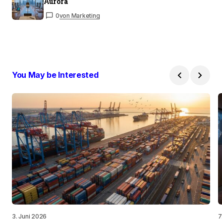
Aurora
0
von Marketing
You May be Interested
3. Juni 2026
7