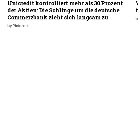
Unicredit kontrolliert mehr als 30 Prozent
der Aktien: Die Schlinge um die deutsche
Commerzbank zieht sich langsam zu
b
by
Pinterest